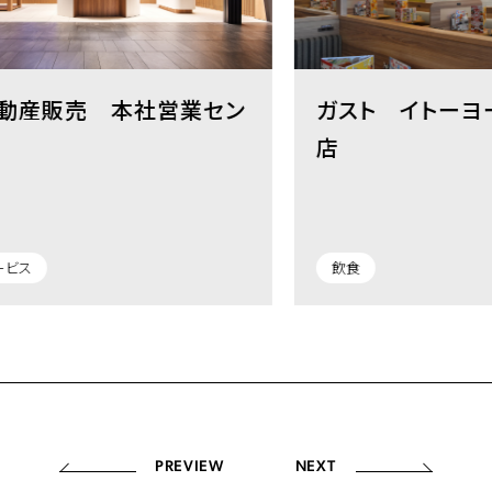
産販売 本社営業セン
ガスト イトーヨー
店
ス
飲食
PREVIEW
NEXT