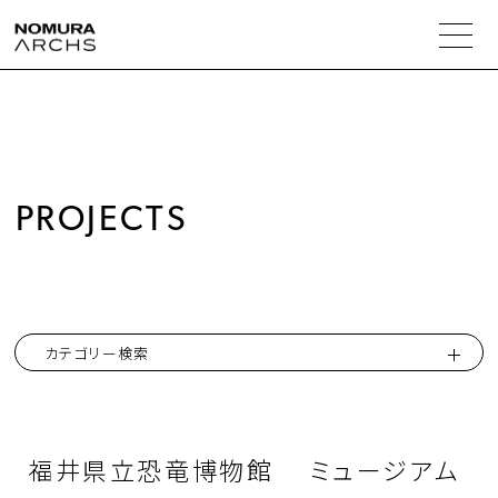
人の解決力
事業・商品の提案力
PROJECTS
実績紹介
コラム
カテゴリー検索
会社情報
福井県立恐竜博物館 ミュージアム
トップメッセージ
ニュース