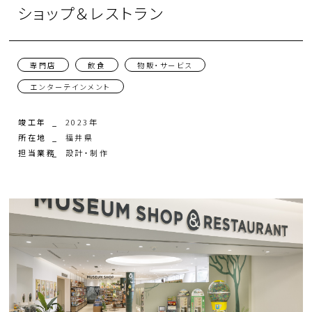
ショップ＆レストラン
ミッション・ビジョン・バリュー
お問い合わせ
専門店
飲食
物販・サービス
会社概要 / 沿革 / アクセス
人財
エンターテインメント
CSR
竣工年
2023年
所在地
福井県
担当業務
設計・制作
組織図