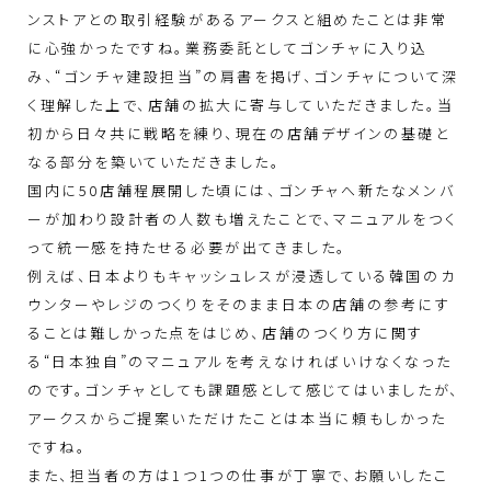
ンストアとの取引経験があるアークスと組めたことは非常
に心強かったですね。業務委託としてゴンチャに入り込
み、“ゴンチャ建設担当”の肩書を掲げ、ゴンチャについて深
く理解した上で、店舗の拡大に寄与していただきました。当
初から日々共に戦略を練り、現在の店舗デザインの基礎と
なる部分を築いていただきました。
国内に50店舗程展開した頃には、ゴンチャへ新たなメンバ
ーが加わり設計者の人数も増えたことで、マニュアルをつく
って統一感を持たせる必要が出てきました。
例えば、日本よりもキャッシュレスが浸透している韓国のカ
ウンターやレジのつくりをそのまま日本の店舗の参考にす
ることは難しかった点をはじめ、店舗のつくり方に関す
る“日本独自”のマニュアルを考えなければいけなくなった
のです。ゴンチャとしても課題感として感じてはいましたが、
アークスからご提案いただけたことは本当に頼もしかった
ですね。
また、担当者の方は1つ1つの仕事が丁寧で、お願いしたこ