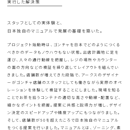
実行した解決策
スタッフとしての実体験と、
日本独自のマニュアルで発展の基礎を築いた。
プロジェクト始動時は、ゴンチャを日本でどのようにつくる
べきかのデータもノウハウもない状態。出店計画地に足を
運び、人々の通行動線を把握し、レジの場所やカウンター
の面の方向などの検証を繰り返してレイアウトを組んでい
きました。店舗数が増えてきた段階で、アークスのデザイナ
ーがゴンチャ店舗のスタッフとしても働きながら実際のオペ
レーションを体験して検証することにしました。現場を知る
ことでお茶を拾うコンテナの適切な高さや動線・配置など、
細かなポイントを把握。提案に共感と説得力が増し、デザイ
ン決定のスピードアップや精度アップにもつながりました。
そして、店舗数が50を超えたころで日本独自のマニュアル
をつくる提案を行いました。マニュアルとは、ゾーニング、素