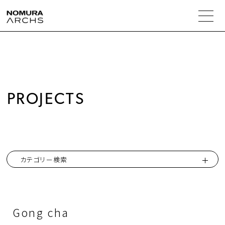
人の解決力
事業・商品の提案力
PROJECTS
実績紹介
コラム
カテゴリー検索
会社情報
Gong cha
トップメッセージ
ニュース