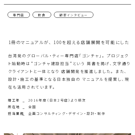
ミッション・ビジョン・バリュー
お問い合わせ
専門店
飲食
顧客インタビュー
会社概要 / 沿革 / アクセス
人財
1冊のマニュアルが、 100を超える店舗展開を可能にした
CSR
台湾発のグローバル・ティー専門店「ゴンチャ」。 プロジェク
ト始動時は＂ゴンチャ建設担当＂という 肩書を掲げ、文字通り
組織図
クライアントと一体となり 店舗開発を推進しました。 また、
設計・施工の基準となる日本独自の マニュアルを提案し、現
在も活用されています。
竣工年
2016年度（日本2号店）より順次
所在地
全国
担当業務
企画コンサルティング・デザイン・設計・制作