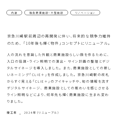
ミッション・ビジョン・バリュー
お問い合わせ
内装
複合商業施設・大型施設
リノベーション
会社概要 / 沿革 / アクセス
人財
京急川崎駅前周辺の再開発に伴い、将来的な競争力維持
CSR
のため、 「10年後も輝く物件」コンセプトにリニューアル。
人の流れを意識した外観と商業施設らしい顔を作るために、
組織図
入口の協調・ライン照明での演出・ サイン計画の整理とデジ
タルサイネージを導入しました。 また、商業施設としての新し
いネーミング「CLIE＋」を作成しました。 京急川崎駅の改札
からすぐ見える「CLIE＋」のアイキャッチや、旬の情報を流す
デジタルサイネージ、 商業施設としての賑わいを感じさせる
ライン照明などにより、何年先も輝く商業施設に生まれ変わ
りました。
竣工年
2024年（リニューアル）