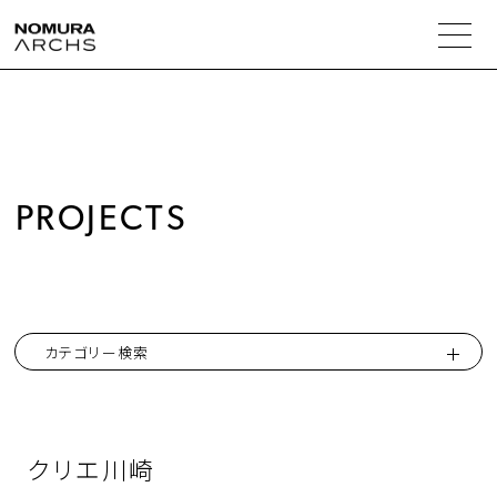
人の解決力
事業・商品の提案力
PROJECTS
実績紹介
コラム
カテゴリー検索
会社情報
クリエ川崎
トップメッセージ
ニュース